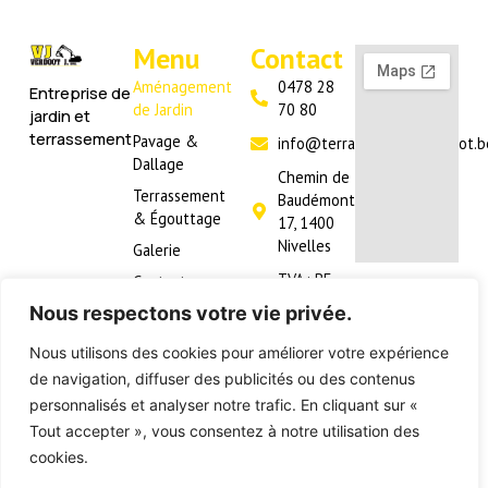
Menu
Contact
Aménagement
0478 28
Entreprise de
de Jardin
70 80
jardin et
terrassement
Pavage &
info@terrassementsverdoot.b
Dallage
Chemin de
Terrassement
Baudémont
& Égouttage
17, 1400
Nivelles
Galerie
TVA : BE
Contact
474.218.152
Nous respectons votre vie privée.
Nous utilisons des cookies pour améliorer votre expérience
Mentions légales
Politique de confidentialité
de navigation, diffuser des publicités ou des contenus
Politique des cookies
personnalisés et analyser notre trafic. En cliquant sur «
2026 © Terrassements Verdoot - Designed
Tout accepter », vous consentez à notre utilisation des
by
cookies.